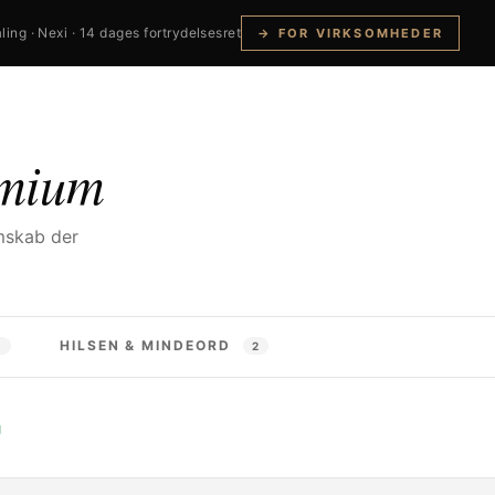
ling · Nexi · 14 dages fortrydelsesret
→ FOR VIRKSOMHEDER
mium
mskab der
HILSEN & MINDEORD
2
2
g