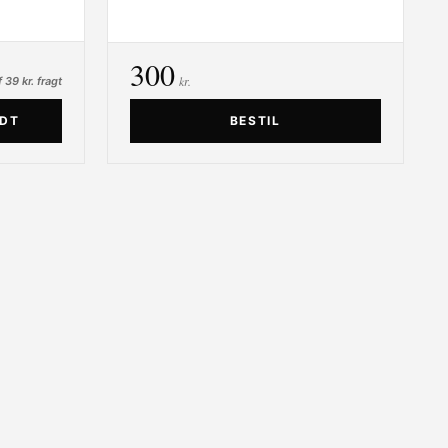
300
kr.
 39 kr. fragt
NDT
BESTIL