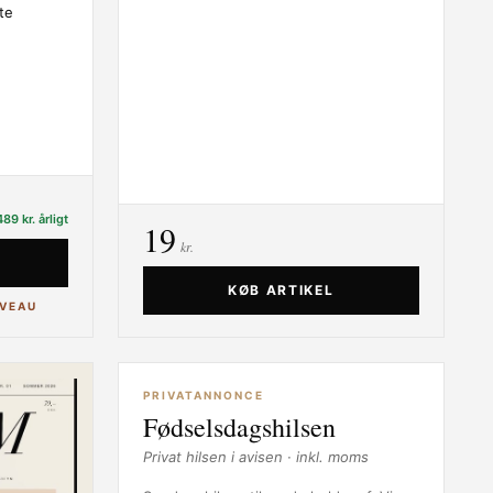
te
89 kr. årligt
19
kr.
KØB ARTIKEL
VEAU
PRIVATANNONCE
Fødselsdagshilsen
Privat hilsen i avisen · inkl. moms