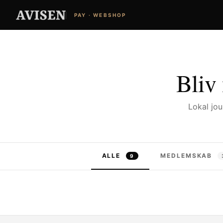
PAY · WEBSHOP
Bliv
Lokal jo
ALLE
MEDLEMSKAB
9