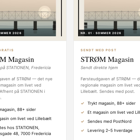
SOMMER 2026
NR. 01 · SOMMER 2026
GRATIS
SENDT MED POST
M Magasin
STRØM Magasin
på STATIONEN, Fredericia
Sendt direkte hjem
gaven af STRØM — det nye
Førsteudgaven af STRØM — d
 magasin om livet ved
regionale magasin om livet ve
. Afhent på STATIONEN i
Lillebælt. Sendes med post.
.
Trykt magasin, 88+ sider
magasin, 88+ sider
Et magasin om livet ved Lil
asin om livet ved Lillebælt
Sendes med PostNord
tes hos STATIONEN,
Levering 2–5 hverdage
sgade 48, 7000 Fredericia