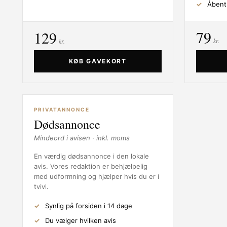
Åbent
79
129
kr.
kr.
KØB GAVEKORT
PRIVATANNONCE
Dødsannonce
Mindeord i avisen · inkl. moms
En værdig dødsannonce i den lokale
avis. Vores redaktion er behjælpelig
med udformning og hjælper hvis du er i
tvivl.
Synlig på forsiden i 14 dage
Du vælger hvilken avis