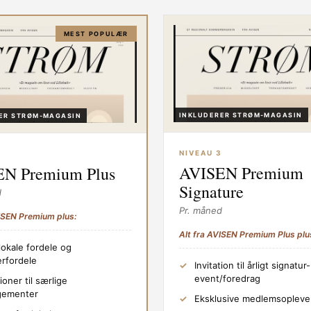
MEST POPULÆR
INKLUDERER STRØM-MAGASIN
ER STRØM-MAGASIN
NIVEAU 3
2
AVISEN Premium
N Premium Plus
Signature
d
Pr. måned
VISEN Premium plus:
Alt fra AVISEN Premium Plus plu
lokale fordele og
erfordele
Invitation til årligt signatur-
event/foredrag
tioner til særlige
gementer
Eksklusive medlemsopleve