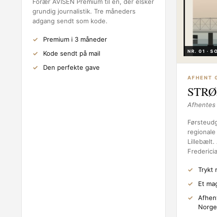
Forær AVISEN Premium til en, der elsker
grundig journalistik. Tre måneders
adgang sendt som kode.
Premium i 3 måneder
NR. 01 · 
Kode sendt på mail
Den perfekte gave
AFHENT 
STRØ
Afhentes 
Førsteud
regionale
Lillebælt
Fredericia
Trykt 
Et mag
Afhen
Norge