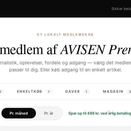
Sikker beta
ET LOKALT MEDLEMSKAB
 medlem af
AVISEN Pre
urnalistik, oplevelser, fordele og adgang — vælg det medle
passer til dig. Eller køb adgang til en enkelt artikel.
ENKELTKØB
GAVER
MAGASIN
3
1
1
Spar op til 489 kr. ved årlig betalin
Pr. måned
Pr. år