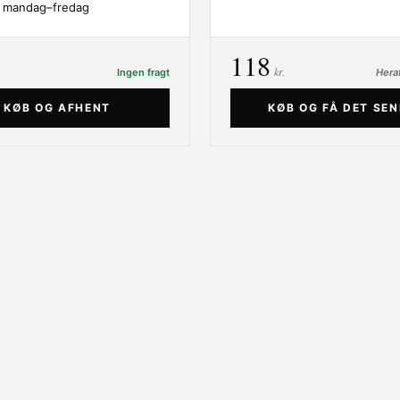
 mandag–fredag
118
kr.
Ingen fragt
Heraf
KØB OG AFHENT
KØB OG FÅ DET SE