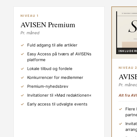
NIVEAU 1
AVISEN Premium
Pr. måned
Fuld adgang til alle artikler
INKLUDER
Easy Access på tværs af AVISENs
platforme
NIVEAU 
Lokale tilbud og fordele
AVISE
Konkurrencer for medlemmer
Pr. måne
Premium-nyhedsbrev
Invitationer til »Mød redaktionen«
Alt fra A
Early access til udvalgte events
Flere 
partn
Invita
arran