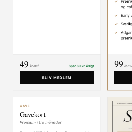
Premi
og ca
Early 
Særli
Adgan
premi
99
49
kr./m
kr./md.
Spar 89 kr. årligt
BLIV MEDLEM
GAVE
Gavekort
Premium i tre måneder