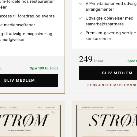
um-fordele hos restauranter
VIP-invitationer ved udvalg
féer
arrangementer
access til foredrag og events
Udvalgte oplevelser med
samarbejdspartnere
ge medlemsaftener
Premium-gaver og særlige
g til udvalgte magasiner og
konkurrencer
umudgivelser
249
kr./md.
Spar 4
d.
Spar 189 kr. årligt
BLIV MEDLEM
BLIV MEDLEM
BEGRÆNSET MEDLEMSNI